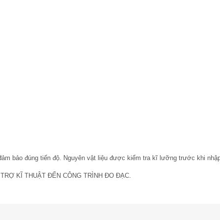
bảo đúng tiến độ. Nguyên vật liệu được kiểm tra kĩ lưỡng trước khi nhập k
, HỖ TRỢ KĨ THUẬT ĐẾN CÔNG TRÌNH ĐO ĐẠC.