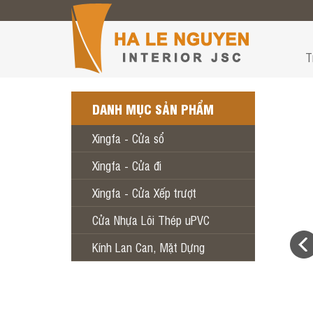
T
DANH MỤC SẢN PHẨM
Xingfa - Cửa sổ
Xingfa - Cửa đi
Xingfa - Cửa Xếp trượt
Cửa Nhựa Lõi Thép uPVC
Kính Lan Can, Mặt Dựng