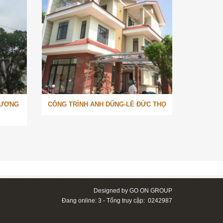
DƯƠNG
CÔNG TRÌNH ANH DŨNG-LÊ ĐỨC THỌ
Designed by GO ON GROUP
Đang online: 3 - Tổng truy cập: 0242987