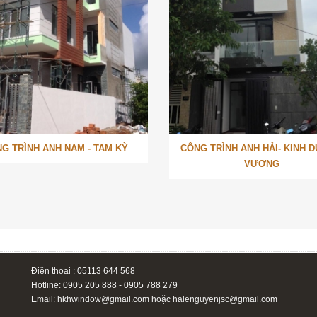
G TRÌNH ANH NAM - TAM KỲ
CÔNG TRÌNH ANH HẢI- KINH 
VƯƠNG
Điện thoại : 05113 644 568
Hotline: 0905 205 888 - 0905 788 279
Email:
hkhwindow@gmail.com
hoặc
halenguyenjsc@gmail.com