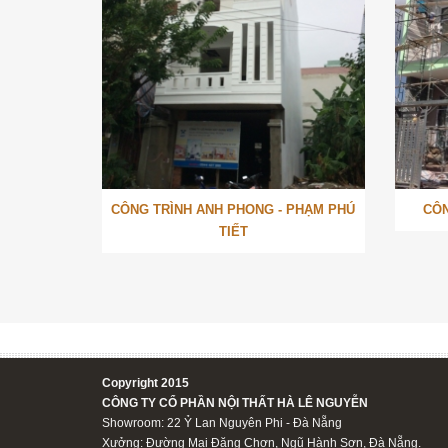
CÔNG TRÌNH ANH PHONG - PHẠM PHÚ
CÔN
TIẾT
Copyright 2015
CÔNG TY CỔ PHẦN NỘI THẤT HÀ LÊ NGUYỄN
Showroom: 22 Ỷ Lan Nguyên Phi - Đà Nẵng
Xưởng: Đường Mai Đăng Chơn, Ngũ Hành Sơn, Đà Nẵng.