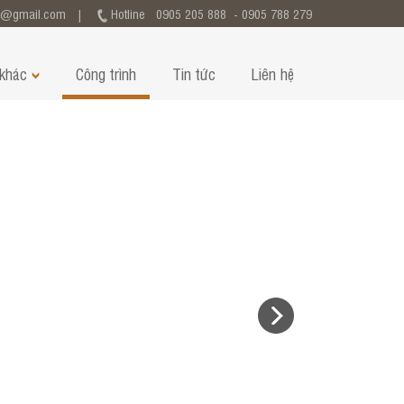
c@gmail.com
|
Hotline 0905 205 888 - 0905 788 279
 khác
Công trình
Tin tức
Liên hệ