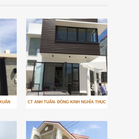
 XUÂN
CT ANH TUẤN- ĐÔNG KINH NGHĨA THỤC