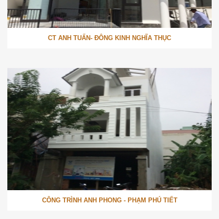
CT ANH TUẤN- ĐÔNG KINH NGHĨA THỤC
CÔNG TRÌNH ANH PHONG - PHẠM PHÚ TIẾT