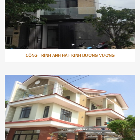
CÔNG TRÌNH ANH HẢI- KINH DƯƠNG VƯƠNG