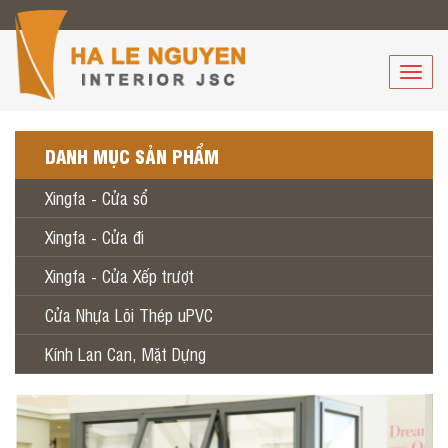
Toggle
naviga
DANH MỤC SẢN PHẨM
Xingfa - Cửa sổ
Xingfa - Cửa đi
Xingfa - Cửa Xếp trượt
Cửa Nhựa Lõi Thép uPVC
Kính Lan Can, Mặt Dựng