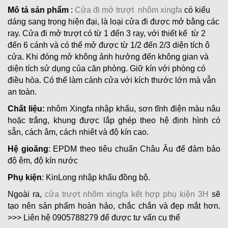
Mô tả sản phẩm
:
Cửa đi mở trượt nhôm xingfa
có kiểu
dáng sang trọng hiện đại, là loại cửa đi được mở bằng các
ray. Cửa đi mở trượt
có từ 1 đến 3 ray, với thiết kế từ 2
đến 6 cánh và có thể mở được từ 1/2 đến 2/3 diện tích ô
cửa. Khi đóng mở không ảnh hưởng đến không gian và
diện tích sử dụng của căn phòng. Giữ kín với phòng có
điều hòa. Có thể làm cánh cửa với kích thước lớn mà vẫn
an toàn.
Chất liệu:
nhôm Xingfa nhập khẩu, sơn tĩnh điện màu nâu
hoặc trắng, khung được lắp ghép theo hệ định hình có
sẵn, cách âm, cách nhiêt và độ kín cao.
Hệ gioăng
:
EPDM
theo tiêu chuẩn Châu Âu để đảm bảo
độ êm, độ kín nước
Phụ kiện
: KinLong nhập khẩu đồng bộ.
Ngoài ra,
cửa trượt nhôm xingfa kết hợp phụ kiện 3H
sẽ
tạo nên sản phẩm hoàn hảo, chắc chắn và đẹp mắt hơn.
>>> Liên hệ 0905788279 để được tư vấn cụ thể