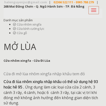
halenguyenjsc@gmail.com
|
02366 522 111
-
0905 788 279
|
268 Mai Đăng Chơn - Q. Ngũ Hành Sơn - TP. Đà Nẵng
Toggle
navigati
Danh mục sản phẩm
Cửa nhôm xingfa
Cửa kính cường lực
Cửa gỗ
MỞ LÙA
Cửa nhôm xingfa - Cửa Đi Lùa
Cửa đi mở lùa nhôm xingfa nhập khẩu tem đỏ
Cửa đi lùa nhôm xingfa nhập khẩu có thể sử dụng hệ 93
Ứng dụng làm các loại cửa cửa 2 cánh, 3
hoặc hê 95 .
cánh 3 rây, 4 cánh, hoặc 6 cánh 3 rây, tại các vị trí khi
đóng mở không ảnh hưởng đến không gian diện tích
sử dụng.