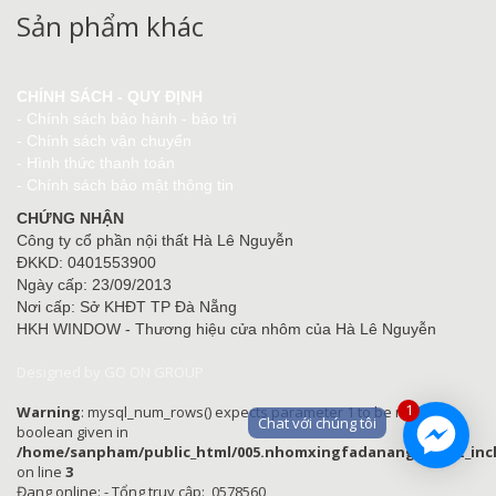
Sản phẩm khác
CHÍNH SÁCH - QUY ĐỊNH
-
Chính sách bảo hành - bảo trì
-
Chính sách vận chuyển
-
Hình thức thanh toán
-
Chính sách bảo mật thông tin
CHỨNG NHẬN
Công ty cổ phần nội thất Hà Lê Nguyễn
ĐKKD: 0401553900
Ngày cấp: 23/09/2013
Nơi cấp: Sở KHĐT TP Đà Nẵng
HKH WINDOW - Thương hiệu cửa nhôm của Hà Lê Nguyễn
Designed by GO ON GROUP
1
Warning
: mysql_num_rows() expects parameter 1 to be resource,
Chat với chúng tôi
boolean given in
/home/sanpham/public_html/005.nhomxingfadanang.com/z_incl
on line
3
Đang online: - Tổng truy cập: 0578560